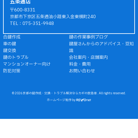
五条通店
〒600-8331
京都市下京区五条通油小路東入金東横町240
TEL：075-351-9948
合鍵作成
鍵の作業事例ブログ
車の鍵
鍵屋さんからのアドバイス・豆知
鍵交換
識
鍵のトラブル
会社案内・店舗案内
マンションオーナー向け
料金・費用
防犯対策
お問い合わせ
© 2026
京都の鍵作成・交換・トラブル解決ならカギの救急車
. All rights reserved.
ホームページ制作
by