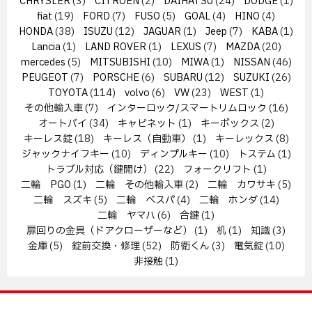
CHRYSLER
(3)
CITROEN
(2)
DAIHATSU
(24)
DODGE
(1)
fiat
(19)
FORD
(7)
FUSO
(5)
GOAL
(4)
HINO
(4)
HONDA
(38)
ISUZU
(12)
JAGUAR
(1)
Jeep
(7)
KABA
(1)
Lancia
(1)
LAND ROVER
(1)
LEXUS
(7)
MAZDA
(20)
mercedes
(5)
MITSUBISHI
(10)
MIWA
(1)
NISSAN
(46)
PEUGEOT
(7)
PORSCHE
(6)
SUBARU
(12)
SUZUKI
(26)
TOYOTA
(114)
volvo
(6)
VW
(23)
WEST
(1)
その他輸入車
(7)
インターロック/スマートリムロック
(16)
オートバイ
(34)
キャビネット
(1)
キーボックス
(2)
キーレス錠
(18)
キーレス（自動車）
(1)
キーレックス
(8)
ジャックナイフキー
(10)
ディンプルキー
(10)
トステム
(1)
トラブル対応（鍵開け）
(22)
フォークリフト
(1)
二輪 PGO
(1)
二輪 その他輸入車
(2)
二輪 カワサキ
(5)
二輪 スズキ
(5)
二輪 ベスパ
(4)
二輪 ホンダ
(14)
二輪 ヤマハ
(6)
合鍵
(1)
扉回りの金具（ドアクローザーなど）
(1)
机
(1)
知識
(3)
金庫
(5)
錠前交換・修理
(52)
防衛くん
(3)
電気錠
(10)
非接触
(1)