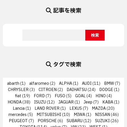
記事を検索
タグで検索
abarth
(1)
alfaromeo
(2)
ALPHA
(1)
AUDI
(11)
BMW
(7)
CHRYSLER
(3)
CITROEN
(2)
DAIHATSU
(24)
DODGE
(1)
fiat
(19)
FORD
(7)
FUSO
(5)
GOAL
(4)
HINO
(4)
HONDA
(38)
ISUZU
(12)
JAGUAR
(1)
Jeep
(7)
KABA
(1)
Lancia
(1)
LAND ROVER
(1)
LEXUS
(7)
MAZDA
(20)
mercedes
(5)
MITSUBISHI
(10)
MIWA
(1)
NISSAN
(46)
PEUGEOT
(7)
PORSCHE
(6)
SUBARU
(12)
SUZUKI
(26)