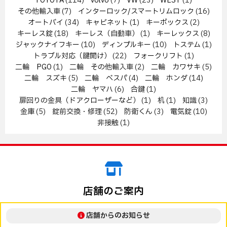
TOYOTA
(114)
volvo
(7)
VW
(23)
WEST
(1)
その他輸入車
(7)
インターロック/スマートリムロック
(16)
オートバイ
(34)
キャビネット
(1)
キーボックス
(2)
キーレス錠
(18)
キーレス（自動車）
(1)
キーレックス
(8)
ジャックナイフキー
(10)
ディンプルキー
(10)
トステム
(1)
トラブル対応（鍵開け）
(22)
フォークリフト
(1)
二輪 PGO
(1)
二輪 その他輸入車
(2)
二輪 カワサキ
(5)
二輪 スズキ
(5)
二輪 ベスパ
(4)
二輪 ホンダ
(14)
二輪 ヤマハ
(6)
合鍵
(1)
扉回りの金具（ドアクローザーなど）
(1)
机
(1)
知識
(3)
金庫
(5)
錠前交換・修理
(52)
防衛くん
(3)
電気錠
(10)
非接触
(1)
店舗のご案内
店舗からのお知らせ