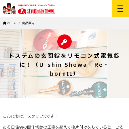
toggl
ホーム
商品案内
トステムの玄関錠をリモコン式電気錠
に！（U-shin Showa Re・
bornII）
こんにちは、スタッフKです！
ある日住宅の間仕切錠の工事を終えて後片付けをしていると、ご依