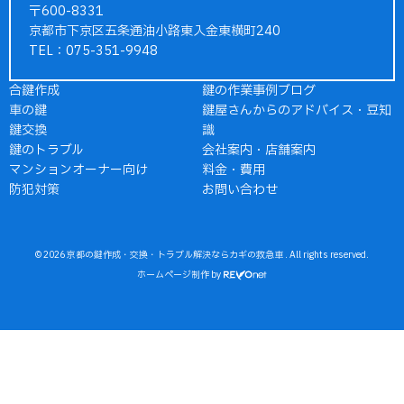
〒600-8331
京都市下京区五条通油小路東入金東横町240
TEL：075-351-9948
合鍵作成
鍵の作業事例ブログ
車の鍵
鍵屋さんからのアドバイス・豆知
鍵交換
識
鍵のトラブル
会社案内・店舗案内
マンションオーナー向け
料金・費用
防犯対策
お問い合わせ
© 2026
京都の鍵作成・交換・トラブル解決ならカギの救急車
. All rights reserved.
ホームページ制作
by