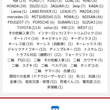
fiat
(19)
FORD
(7)
FUSO
(5)
GOAL
(4)
HINO
(4)
HONDA
(38)
ISUZU
(12)
JAGUAR
(1)
Jeep
(7)
KABA
(1)
Lancia
(1)
LAND ROVER
(1)
LEXUS
(7)
MAZDA
(20)
mercedes
(5)
MITSUBISHI
(10)
MIWA
(1)
NISSAN
(46)
PEUGEOT
(7)
PORSCHE
(6)
SUBARU
(12)
SUZUKI
(26)
TOYOTA
(114)
volvo
(6)
VW
(23)
WEST
(1)
その他輸入車
(7)
インターロック/スマートリムロック
(16)
オートバイ
(34)
キャビネット
(1)
キーボックス
(2)
キーレス錠
(18)
キーレス（自動車）
(1)
キーレックス
(8)
ジャックナイフキー
(10)
ディンプルキー
(10)
トステム
(1)
トラブル対応（鍵開け）
(22)
フォークリフト
(1)
二輪 PGO
(1)
二輪 その他輸入車
(2)
二輪 カワサキ
(5)
二輪 スズキ
(5)
二輪 ベスパ
(4)
二輪 ホンダ
(14)
二輪 ヤマハ
(6)
合鍵
(1)
扉回りの金具（ドアクローザーなど）
(1)
机
(1)
知識
(3)
金庫
(5)
錠前交換・修理
(52)
防衛くん
(3)
電気錠
(10)
非接触
(1)