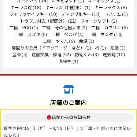
オートバイ
(34)
キャビネット
(1)
キーボックス
(2)
キーレス錠
(18)
キーレス（自動車）
(1)
キーレックス
(8)
ジャックナイフキー
(10)
ディンプルキー
(10)
トステム
(1)
トラブル対応（鍵開け）
(22)
フォークリフト
(1)
二輪 PGO
(1)
二輪 その他輸入車
(2)
二輪 カワサキ
(5)
二輪 スズキ
(5)
二輪 ベスパ
(4)
二輪 ホンダ
(14)
二輪 ヤマハ
(6)
合鍵
(1)
扉回りの金具（ドアクローザーなど）
(1)
机
(1)
知識
(3)
金庫
(5)
錠前交換・修理
(52)
防衛くん
(3)
電気錠
(10)
非接触
(1)
店舗のご案内
店舗からのお知らせ
夏季休暇は8/10（月）～8/16（日）まで工事・店舗ともに休業い
たします