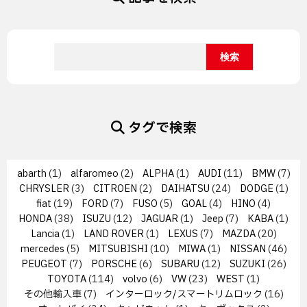
タグで検索
abarth
(1)
alfaromeo
(2)
ALPHA
(1)
AUDI
(11)
BMW
(7)
CHRYSLER
(3)
CITROEN
(2)
DAIHATSU
(24)
DODGE
(1)
fiat
(19)
FORD
(7)
FUSO
(5)
GOAL
(4)
HINO
(4)
HONDA
(38)
ISUZU
(12)
JAGUAR
(1)
Jeep
(7)
KABA
(1)
Lancia
(1)
LAND ROVER
(1)
LEXUS
(7)
MAZDA
(20)
mercedes
(5)
MITSUBISHI
(10)
MIWA
(1)
NISSAN
(46)
PEUGEOT
(7)
PORSCHE
(6)
SUBARU
(12)
SUZUKI
(26)
TOYOTA
(114)
volvo
(6)
VW
(23)
WEST
(1)
その他輸入車
(7)
インターロック/スマートリムロック
(16)