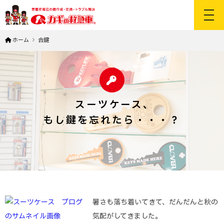
toggl
ホーム
合鍵
スーツケース､
もし鍵を忘れたら・・・？
暑さも落ち着いてきて、だんだんと秋の
気配がしてきました。