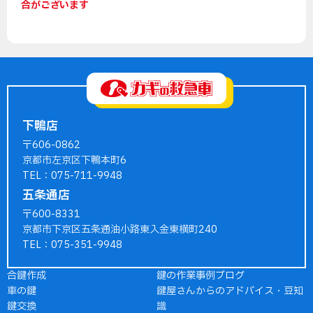
合がございます
下鴨店
〒606-0862
京都市左京区下鴨本町6
TEL：075-711-9948
五条通店
〒600-8331
京都市下京区五条通油小路東入金東横町240
TEL：075-351-9948
合鍵作成
鍵の作業事例ブログ
車の鍵
鍵屋さんからのアドバイス・豆知
鍵交換
識