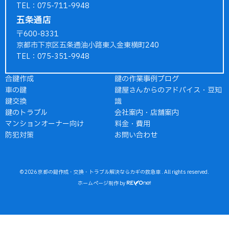
TEL：075-711-9948
五条通店
〒600-8331
京都市下京区五条通油小路東入金東横町240
TEL：075-351-9948
合鍵作成
鍵の作業事例ブログ
車の鍵
鍵屋さんからのアドバイス・豆知
鍵交換
識
鍵のトラブル
会社案内・店舗案内
マンションオーナー向け
料金・費用
防犯対策
お問い合わせ
© 2026
京都の鍵作成・交換・トラブル解決ならカギの救急車
. All rights reserved.
ホームページ制作
by