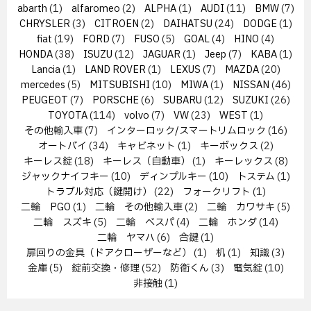
abarth
(1)
alfaromeo
(2)
ALPHA
(1)
AUDI
(11)
BMW
(7)
CHRYSLER
(3)
CITROEN
(2)
DAIHATSU
(24)
DODGE
(1)
fiat
(19)
FORD
(7)
FUSO
(5)
GOAL
(4)
HINO
(4)
HONDA
(38)
ISUZU
(12)
JAGUAR
(1)
Jeep
(7)
KABA
(1)
Lancia
(1)
LAND ROVER
(1)
LEXUS
(7)
MAZDA
(20)
mercedes
(5)
MITSUBISHI
(10)
MIWA
(1)
NISSAN
(46)
PEUGEOT
(7)
PORSCHE
(6)
SUBARU
(12)
SUZUKI
(26)
TOYOTA
(114)
volvo
(7)
VW
(23)
WEST
(1)
その他輸入車
(7)
インターロック/スマートリムロック
(16)
オートバイ
(34)
キャビネット
(1)
キーボックス
(2)
キーレス錠
(18)
キーレス（自動車）
(1)
キーレックス
(8)
ジャックナイフキー
(10)
ディンプルキー
(10)
トステム
(1)
トラブル対応（鍵開け）
(22)
フォークリフト
(1)
二輪 PGO
(1)
二輪 その他輸入車
(2)
二輪 カワサキ
(5)
二輪 スズキ
(5)
二輪 ベスパ
(4)
二輪 ホンダ
(14)
二輪 ヤマハ
(6)
合鍵
(1)
扉回りの金具（ドアクローザーなど）
(1)
机
(1)
知識
(3)
金庫
(5)
錠前交換・修理
(52)
防衛くん
(3)
電気錠
(10)
非接触
(1)