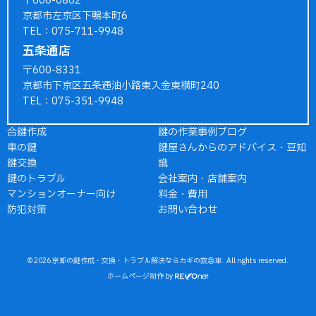
〒606-0862
京都市左京区下鴨本町6
TEL：075-711-9948
五条通店
〒600-8331
京都市下京区五条通油小路東入金東横町240
TEL：075-351-9948
合鍵作成
鍵の作業事例ブログ
車の鍵
鍵屋さんからのアドバイス・豆知
鍵交換
識
鍵のトラブル
会社案内・店舗案内
マンションオーナー向け
料金・費用
防犯対策
お問い合わせ
© 2026
京都の鍵作成・交換・トラブル解決ならカギの救急車
. All rights reserved.
ホームページ制作
by