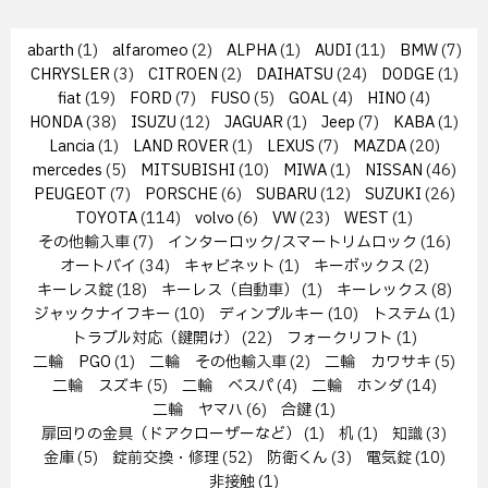
abarth
(1)
alfaromeo
(2)
ALPHA
(1)
AUDI
(11)
BMW
(7)
CHRYSLER
(3)
CITROEN
(2)
DAIHATSU
(24)
DODGE
(1)
fiat
(19)
FORD
(7)
FUSO
(5)
GOAL
(4)
HINO
(4)
HONDA
(38)
ISUZU
(12)
JAGUAR
(1)
Jeep
(7)
KABA
(1)
Lancia
(1)
LAND ROVER
(1)
LEXUS
(7)
MAZDA
(20)
mercedes
(5)
MITSUBISHI
(10)
MIWA
(1)
NISSAN
(46)
PEUGEOT
(7)
PORSCHE
(6)
SUBARU
(12)
SUZUKI
(26)
TOYOTA
(114)
volvo
(6)
VW
(23)
WEST
(1)
その他輸入車
(7)
インターロック/スマートリムロック
(16)
オートバイ
(34)
キャビネット
(1)
キーボックス
(2)
キーレス錠
(18)
キーレス（自動車）
(1)
キーレックス
(8)
ジャックナイフキー
(10)
ディンプルキー
(10)
トステム
(1)
トラブル対応（鍵開け）
(22)
フォークリフト
(1)
二輪 PGO
(1)
二輪 その他輸入車
(2)
二輪 カワサキ
(5)
二輪 スズキ
(5)
二輪 ベスパ
(4)
二輪 ホンダ
(14)
二輪 ヤマハ
(6)
合鍵
(1)
扉回りの金具（ドアクローザーなど）
(1)
机
(1)
知識
(3)
金庫
(5)
錠前交換・修理
(52)
防衛くん
(3)
電気錠
(10)
非接触
(1)