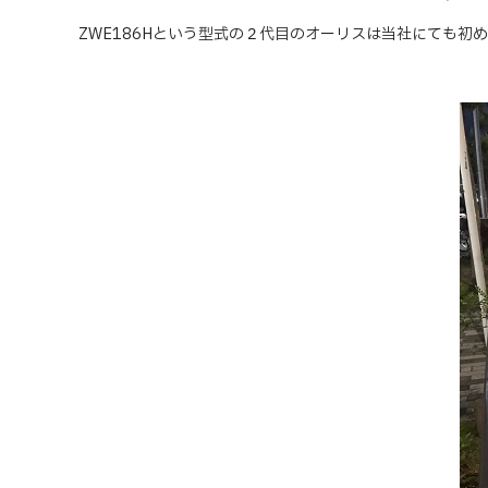
ZWE186Hという型式の２代目のオーリスは当社にても初