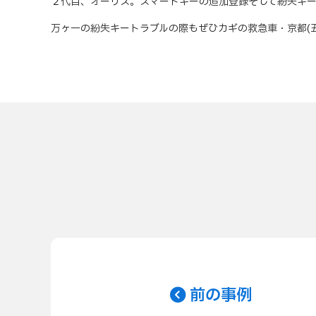
２代目、オーリス。スマートキーの追加登録そして紛失キー
万ヶ一の紛失キートラブルの際もぜひカギの救急車・京都(
前の事例