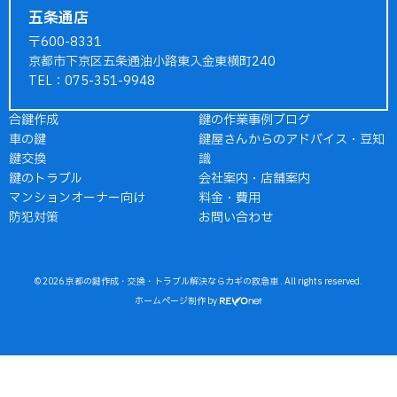
五条通店
〒600-8331
京都市下京区五条通油小路東入金東横町240
TEL：075-351-9948
合鍵作成
鍵の作業事例ブログ
車の鍵
鍵屋さんからのアドバイス・豆知
鍵交換
識
鍵のトラブル
会社案内・店舗案内
マンションオーナー向け
料金・費用
防犯対策
お問い合わせ
© 2026
京都の鍵作成・交換・トラブル解決ならカギの救急車
. All rights reserved.
ホームページ制作
by