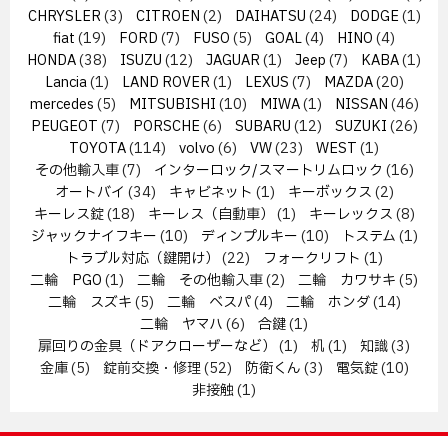
CHRYSLER
(3)
CITROEN
(2)
DAIHATSU
(24)
DODGE
(1)
fiat
(19)
FORD
(7)
FUSO
(5)
GOAL
(4)
HINO
(4)
HONDA
(38)
ISUZU
(12)
JAGUAR
(1)
Jeep
(7)
KABA
(1)
Lancia
(1)
LAND ROVER
(1)
LEXUS
(7)
MAZDA
(20)
mercedes
(5)
MITSUBISHI
(10)
MIWA
(1)
NISSAN
(46)
PEUGEOT
(7)
PORSCHE
(6)
SUBARU
(12)
SUZUKI
(26)
TOYOTA
(114)
volvo
(6)
VW
(23)
WEST
(1)
その他輸入車
(7)
インターロック/スマートリムロック
(16)
オートバイ
(34)
キャビネット
(1)
キーボックス
(2)
キーレス錠
(18)
キーレス（自動車）
(1)
キーレックス
(8)
ジャックナイフキー
(10)
ディンプルキー
(10)
トステム
(1)
トラブル対応（鍵開け）
(22)
フォークリフト
(1)
二輪 PGO
(1)
二輪 その他輸入車
(2)
二輪 カワサキ
(5)
二輪 スズキ
(5)
二輪 ベスパ
(4)
二輪 ホンダ
(14)
二輪 ヤマハ
(6)
合鍵
(1)
扉回りの金具（ドアクローザーなど）
(1)
机
(1)
知識
(3)
金庫
(5)
錠前交換・修理
(52)
防衛くん
(3)
電気錠
(10)
非接触
(1)