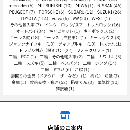
mercedes
(5)
MITSUBISHI
(10)
MIWA
(1)
NISSAN
(46)
PEUGEOT
(7)
PORSCHE
(6)
SUBARU
(12)
SUZUKI
(26)
TOYOTA
(114)
volvo
(6)
VW
(23)
WEST
(1)
その他輸入車
(7)
インターロック/スマートリムロック
(16)
オートバイ
(34)
キャビネット
(1)
キーボックス
(2)
キーレス錠
(18)
キーレス（自動車）
(1)
キーレックス
(8)
ジャックナイフキー
(10)
ディンプルキー
(10)
トステム
(1)
トラブル対応（鍵開け）
(22)
フォークリフト
(1)
二輪 PGO
(1)
二輪 その他輸入車
(2)
二輪 カワサキ
(5)
二輪 スズキ
(5)
二輪 ベスパ
(4)
二輪 ホンダ
(14)
二輪 ヤマハ
(6)
合鍵
(1)
扉回りの金具（ドアクローザーなど）
(1)
机
(1)
知識
(3)
金庫
(5)
錠前交換・修理
(52)
防衛くん
(3)
電気錠
(10)
非接触
(1)
店舗のご案内