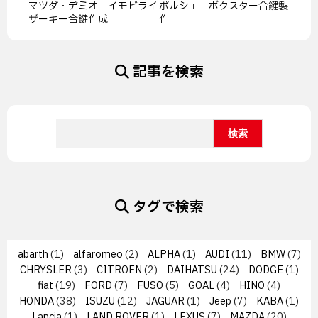
マツダ・デミオ イモビライ
ポルシェ ボクスター合鍵製
ザーキー合鍵作成
作
記事を検索
タグで検索
abarth
(1)
alfaromeo
(2)
ALPHA
(1)
AUDI
(11)
BMW
(7)
CHRYSLER
(3)
CITROEN
(2)
DAIHATSU
(24)
DODGE
(1)
fiat
(19)
FORD
(7)
FUSO
(5)
GOAL
(4)
HINO
(4)
HONDA
(38)
ISUZU
(12)
JAGUAR
(1)
Jeep
(7)
KABA
(1)
Lancia
(1)
LAND ROVER
(1)
LEXUS
(7)
MAZDA
(20)