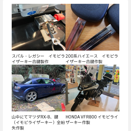
スバル・レガシー イモビラ
200系ハイエース イモビラ
イザーキー合鍵製作
イザーキー合鍵作製
山中にてマツダRX-8、鍵
HONDA VFR800 イモビライ
（イモビライザーキー）全紛
ザーキー作製
失作製