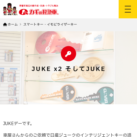
toggl
ホーム
スマートキー・イモビライザーキー
JUKE x2 そしてJUKE
JUKEデーです。
車屋さんからのご依頼で日産ジュークのインテリジェントキーの追