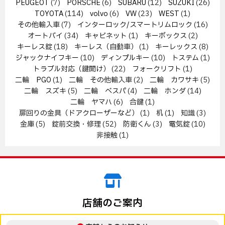
PEUGEOT
(7)
PORSCHE
(6)
SUBARU
(12)
SUZUKI
(26)
TOYOTA
(114)
volvo
(6)
VW
(23)
WEST
(1)
その他輸入車
(7)
インターロック/スマートリムロック
(16)
オートバイ
(34)
キャビネット
(1)
キーボックス
(2)
キーレス錠
(18)
キーレス（自動車）
(1)
キーレックス
(8)
ジャックナイフキー
(10)
ディンプルキー
(10)
トステム
(1)
トラブル対応（鍵開け）
(22)
フォークリフト
(1)
二輪 PGO
(1)
二輪 その他輸入車
(2)
二輪 カワサキ
(5)
二輪 スズキ
(5)
二輪 ベスパ
(4)
二輪 ホンダ
(14)
二輪 ヤマハ
(6)
合鍵
(1)
扉回りの金具（ドアクローザーなど）
(1)
机
(1)
知識
(3)
金庫
(5)
錠前交換・修理
(52)
防衛くん
(3)
電気錠
(10)
非接触
(1)
店舗のご案内