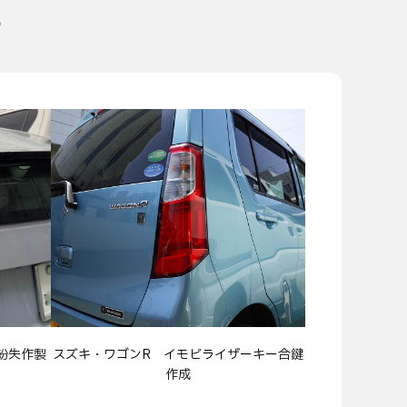
る
全紛失作製
スズキ・ワゴンR イモビライザーキー合鍵
作成