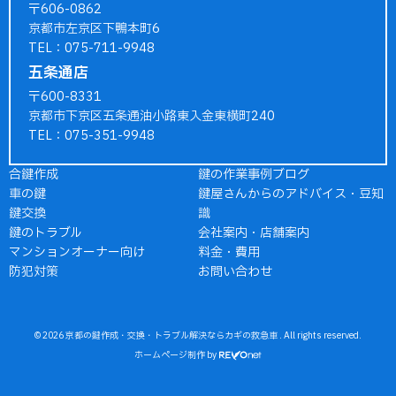
〒606-0862
京都市左京区下鴨本町6
TEL：075-711-9948
五条通店
〒600-8331
京都市下京区五条通油小路東入金東横町240
TEL：075-351-9948
合鍵作成
鍵の作業事例ブログ
車の鍵
鍵屋さんからのアドバイス・豆知
鍵交換
識
鍵のトラブル
会社案内・店舗案内
マンションオーナー向け
料金・費用
防犯対策
お問い合わせ
© 2026
京都の鍵作成・交換・トラブル解決ならカギの救急車
. All rights reserved.
ホームページ制作
by