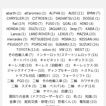
abarth
(1)
alfaromeo
(2)
ALPHA
(1)
AUDI
(11)
BMW
(7)
CHRYSLER
(3)
CITROEN
(2)
DAIHATSU
(24)
DODGE
(1)
fiat
(19)
FORD
(7)
FUSO
(5)
GOAL
(4)
HINO
(4)
HONDA
(38)
ISUZU
(12)
JAGUAR
(1)
Jeep
(7)
KABA
(1)
Lancia
(1)
LAND ROVER
(1)
LEXUS
(7)
MAZDA
(20)
mercedes
(5)
MITSUBISHI
(10)
MIWA
(1)
NISSAN
(46)
PEUGEOT
(7)
PORSCHE
(6)
SUBARU
(12)
SUZUKI
(26)
TOYOTA
(114)
volvo
(6)
VW
(23)
WEST
(1)
その他輸入車
(7)
インターロック/スマートリムロック
(16)
オートバイ
(34)
キャビネット
(1)
キーボックス
(2)
キーレス錠
(18)
キーレス（自動車）
(1)
キーレックス
(8)
ジャックナイフキー
(10)
ディンプルキー
(10)
トステム
(1)
トラブル対応（鍵開け）
(22)
フォークリフト
(1)
二輪 PGO
(1)
二輪 その他輸入車
(2)
二輪 カワサキ
(5)
二輪 スズキ
(5)
二輪 ベスパ
(4)
二輪 ホンダ
(14)
二輪 ヤマハ
(6)
合鍵
(1)
扉回りの金具（ドアクローザーなど）
(1)
机
(1)
知識
(3)
金庫
(5)
錠前交換・修理
(52)
防衛くん
(3)
電気錠
(10)