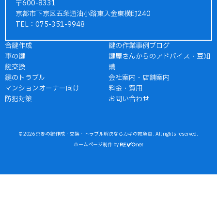
〒600-8331
京都市下京区五条通油小路東入金東横町240
TEL：075-351-9948
合鍵作成
鍵の作業事例ブログ
車の鍵
鍵屋さんからのアドバイス・豆知
鍵交換
識
鍵のトラブル
会社案内・店舗案内
マンションオーナー向け
料金・費用
防犯対策
お問い合わせ
© 2026
京都の鍵作成・交換・トラブル解決ならカギの救急車
. All rights reserved.
ホームページ制作
by