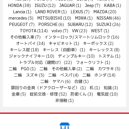
HONDA
(38)
ISUZU
(12)
JAGUAR
(1)
Jeep
(7)
KABA
(1)
Lancia
(1)
LAND ROVER
(1)
LEXUS
(7)
MAZDA
(20)
mercedes
(5)
MITSUBISHI
(10)
MIWA
(1)
NISSAN
(46)
PEUGEOT
(7)
PORSCHE
(6)
SUBARU
(12)
SUZUKI
(26)
TOYOTA
(114)
volvo
(7)
VW
(23)
WEST
(1)
その他輸入車
(7)
インターロック/スマートリムロック
(16)
オートバイ
(34)
キャビネット
(1)
キーボックス
(2)
キーレス錠
(18)
キーレス（自動車）
(1)
キーレックス
(8)
ジャックナイフキー
(10)
ディンプルキー
(10)
トステム
(1)
トラブル対応（鍵開け）
(22)
フォークリフト
(1)
二輪 PGO
(1)
二輪 その他輸入車
(2)
二輪 カワサキ
(5)
二輪 スズキ
(5)
二輪 ベスパ
(4)
二輪 ホンダ
(14)
二輪 ヤマハ
(6)
合鍵
(1)
扉回りの金具（ドアクローザーなど）
(1)
机
(1)
知識
(3)
金庫
(5)
錠前交換・修理
(52)
防衛くん
(3)
電気錠
(10)
非接触
(1)