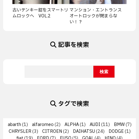
古いテンキー錠をスマートリ
マンション・エントランス
ムロックへ VOL.2
オートロックが閉まらな
い！？
記事を検索
タグで検索
abarth
(1)
alfaromeo
(2)
ALPHA
(1)
AUDI
(11)
BMW
(7)
CHRYSLER
(3)
CITROEN
(2)
DAIHATSU
(24)
DODGE
(1)
fiat
(19)
FORD
(7)
FUSO
(5)
GOAL
(4)
HINO
(4)