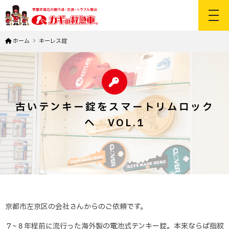
toggl
ホーム
キーレス錠
古いテンキー錠をスマートリムロック
へ VOL.1
京都市左京区の会社さんからのご依頼です。
７~８年程前に流行った海外製の電池式テンキー錠。本来ならば指紋