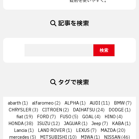
錠前を使いやすく。
記事を検索
タグで検索
abarth
(1)
alfaromeo
(2)
ALPHA
(1)
AUDI
(11)
BMW
(7)
CHRYSLER
(3)
CITROEN
(2)
DAIHATSU
(24)
DODGE
(1)
fiat
(19)
FORD
(7)
FUSO
(5)
GOAL
(4)
HINO
(4)
HONDA
(38)
ISUZU
(12)
JAGUAR
(1)
Jeep
(7)
KABA
(1)
Lancia
(1)
LAND ROVER
(1)
LEXUS
(7)
MAZDA
(20)
mercedes
(5)
MITSUBISHI
(10)
MIWA
(1)
NISSAN
(46)