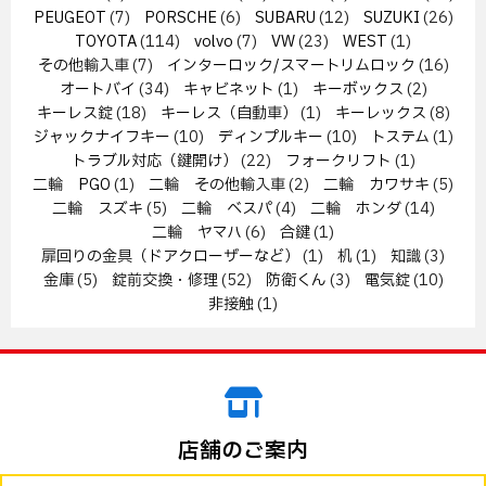
PEUGEOT
(7)
PORSCHE
(6)
SUBARU
(12)
SUZUKI
(26)
TOYOTA
(114)
volvo
(7)
VW
(23)
WEST
(1)
その他輸入車
(7)
インターロック/スマートリムロック
(16)
オートバイ
(34)
キャビネット
(1)
キーボックス
(2)
キーレス錠
(18)
キーレス（自動車）
(1)
キーレックス
(8)
ジャックナイフキー
(10)
ディンプルキー
(10)
トステム
(1)
トラブル対応（鍵開け）
(22)
フォークリフト
(1)
二輪 PGO
(1)
二輪 その他輸入車
(2)
二輪 カワサキ
(5)
二輪 スズキ
(5)
二輪 ベスパ
(4)
二輪 ホンダ
(14)
二輪 ヤマハ
(6)
合鍵
(1)
扉回りの金具（ドアクローザーなど）
(1)
机
(1)
知識
(3)
金庫
(5)
錠前交換・修理
(52)
防衛くん
(3)
電気錠
(10)
非接触
(1)
店舗のご案内