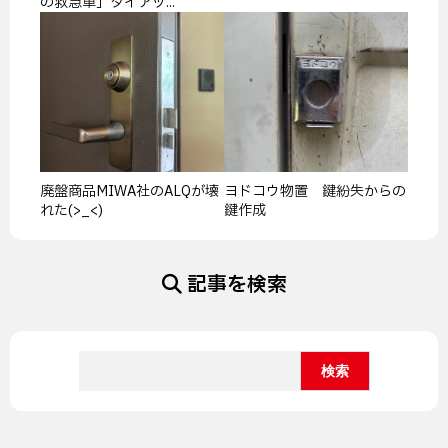
の救急車」タイアッ...
廃盤商品MIWA社のALQが壊
ヨドコウ物置 鍵紛失からの
れた(>_<)
鍵作成
記事を検索