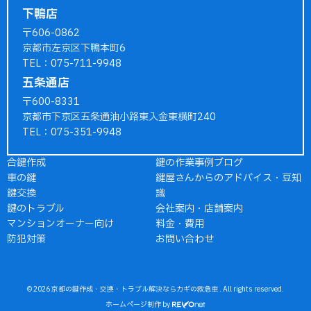
下鴨店
〒606-0862
京都市左京区下鴨本町6
TEL：075-711-9948
五条通店
〒600-8331
京都市下京区五条通油小路東入金東横町240
TEL：075-351-9948
合鍵作成
鍵の作業事例ブログ
車の鍵
鍵屋さんからのアドバイス・豆知
鍵交換
識
鍵のトラブル
会社案内・店舗案内
マンションオーナー向け
料金・費用
防犯対策
お問い合わせ
© 2026
京都の鍵作成・交換・トラブル解決ならカギの救急車
. All rights reserved.
ホームページ制作
by