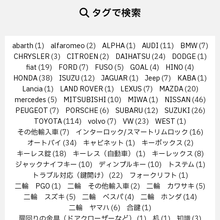
タグで検索
abarth
(1)
alfaromeo
(2)
ALPHA
(1)
AUDI
(11)
BMW
(7)
CHRYSLER
(3)
CITROEN
(2)
DAIHATSU
(24)
DODGE
(1)
fiat
(19)
FORD
(7)
FUSO
(5)
GOAL
(4)
HINO
(4)
HONDA
(38)
ISUZU
(12)
JAGUAR
(1)
Jeep
(7)
KABA
(1)
Lancia
(1)
LAND ROVER
(1)
LEXUS
(7)
MAZDA
(20)
mercedes
(5)
MITSUBISHI
(10)
MIWA
(1)
NISSAN
(46)
PEUGEOT
(7)
PORSCHE
(6)
SUBARU
(12)
SUZUKI
(26)
TOYOTA
(114)
volvo
(7)
VW
(23)
WEST
(1)
その他輸入車
(7)
インターロック/スマートリムロック
(16)
オートバイ
(34)
キャビネット
(1)
キーボックス
(2)
キーレス錠
(18)
キーレス（自動車）
(1)
キーレックス
(8)
ジャックナイフキー
(10)
ディンプルキー
(10)
トステム
(1)
トラブル対応（鍵開け）
(22)
フォークリフト
(1)
二輪 PGO
(1)
二輪 その他輸入車
(2)
二輪 カワサキ
(5)
二輪 スズキ
(5)
二輪 ベスパ
(4)
二輪 ホンダ
(14)
二輪 ヤマハ
(6)
合鍵
(1)
扉回りの金具（ドアクローザーなど）
(1)
机
(1)
知識
(3)