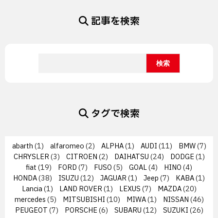
記事を検索
タグで検索
abarth
(1)
alfaromeo
(2)
ALPHA
(1)
AUDI
(11)
BMW
(7)
CHRYSLER
(3)
CITROEN
(2)
DAIHATSU
(24)
DODGE
(1)
fiat
(19)
FORD
(7)
FUSO
(5)
GOAL
(4)
HINO
(4)
HONDA
(38)
ISUZU
(12)
JAGUAR
(1)
Jeep
(7)
KABA
(1)
Lancia
(1)
LAND ROVER
(1)
LEXUS
(7)
MAZDA
(20)
mercedes
(5)
MITSUBISHI
(10)
MIWA
(1)
NISSAN
(46)
PEUGEOT
(7)
PORSCHE
(6)
SUBARU
(12)
SUZUKI
(26)