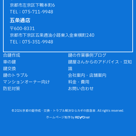
京都市左京区下鴨本町6
TEL：075-711-9948
五条通店
〒600-8331
京都市下京区五条通油小路東入金東横町240
TEL：075-351-9948
合鍵作成
鍵の作業事例ブログ
車の鍵
鍵屋さんからのアドバイス・豆知
鍵交換
識
鍵のトラブル
会社案内・店舗案内
マンションオーナー向け
料金・費用
防犯対策
お問い合わせ
© 2026
京都の鍵作成・交換・トラブル解決ならカギの救急車
. All rights reserved.
ホームページ制作
by