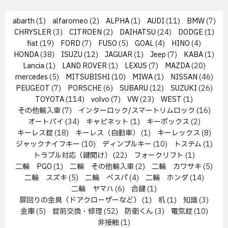
abarth
(1)
alfaromeo
(2)
ALPHA
(1)
AUDI
(11)
BMW
(7)
CHRYSLER
(3)
CITROEN
(2)
DAIHATSU
(24)
DODGE
(1)
fiat
(19)
FORD
(7)
FUSO
(5)
GOAL
(4)
HINO
(4)
HONDA
(38)
ISUZU
(12)
JAGUAR
(1)
Jeep
(7)
KABA
(1)
Lancia
(1)
LAND ROVER
(1)
LEXUS
(7)
MAZDA
(20)
mercedes
(5)
MITSUBISHI
(10)
MIWA
(1)
NISSAN
(46)
PEUGEOT
(7)
PORSCHE
(6)
SUBARU
(12)
SUZUKI
(26)
TOYOTA
(114)
volvo
(7)
VW
(23)
WEST
(1)
その他輸入車
(7)
インターロック/スマートリムロック
(16)
オートバイ
(34)
キャビネット
(1)
キーボックス
(2)
キーレス錠
(18)
キーレス（自動車）
(1)
キーレックス
(8)
ジャックナイフキー
(10)
ディンプルキー
(10)
トステム
(1)
トラブル対応（鍵開け）
(22)
フォークリフト
(1)
二輪 PGO
(1)
二輪 その他輸入車
(2)
二輪 カワサキ
(5)
二輪 スズキ
(5)
二輪 ベスパ
(4)
二輪 ホンダ
(14)
二輪 ヤマハ
(6)
合鍵
(1)
扉回りの金具（ドアクローザーなど）
(1)
机
(1)
知識
(3)
金庫
(5)
錠前交換・修理
(52)
防衛くん
(3)
電気錠
(10)
非接触
(1)