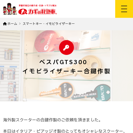
toggl
ホーム
スマートキー・イモビライザーキー
ベスパGTS300
イモビライザーキー合鍵作製
海外製スクーターの合鍵作製のご依頼を頂きました。
本日はイタリア・ピアッジオ製のとってもオシャレなスクーター、