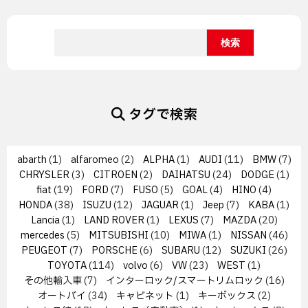
タグで検索
abarth
(1)
alfaromeo
(2)
ALPHA
(1)
AUDI
(11)
BMW
(7)
CHRYSLER
(3)
CITROEN
(2)
DAIHATSU
(24)
DODGE
(1)
fiat
(19)
FORD
(7)
FUSO
(5)
GOAL
(4)
HINO
(4)
HONDA
(38)
ISUZU
(12)
JAGUAR
(1)
Jeep
(7)
KABA
(1)
Lancia
(1)
LAND ROVER
(1)
LEXUS
(7)
MAZDA
(20)
mercedes
(5)
MITSUBISHI
(10)
MIWA
(1)
NISSAN
(46)
PEUGEOT
(7)
PORSCHE
(6)
SUBARU
(12)
SUZUKI
(26)
TOYOTA
(114)
volvo
(6)
VW
(23)
WEST
(1)
その他輸入車
(7)
インターロック/スマートリムロック
(16)
オートバイ
(34)
キャビネット
(1)
キーボックス
(2)